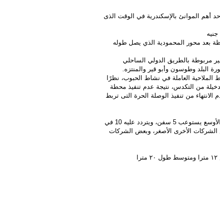
أحد أهم الموانئ بالإسكندرية في الوقت الذى
افظة بعد محور المحمودية الذي يصل طوله
ط الملاحية العاملة في نشاط الحبوب، نظرًا
دخيلة من التكدس، نتيجة عدم تنفيذ محطة
وام حتى الآن، علاوة على عدم الانتهاء من تنفيذ الوصلة الحرة التى تربط
9- يمكنه أن يستوعب 4 سفن حبوب في وقت واحد، بينما ميناء الدخيلة الأقدم والأوسع يستوعب 5 سفن، ويتردد عليه 10 في
 على بعض الشركات الأخرى الأصغر، وبعض الشركات