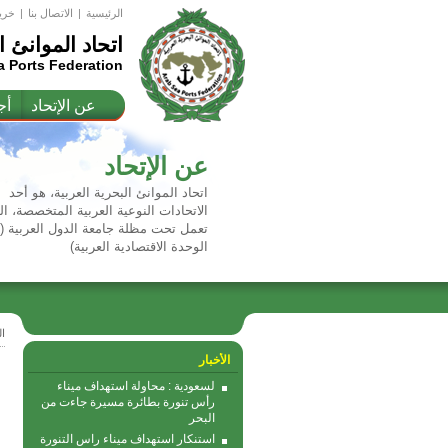
الرئيسية
|
اﻻتصال بنا
|
خري
اتحاد الموانئ ا
a Ports Federation
عن الإتحاد
أج
عن الإتحاد
اتحاد الموانئ البحرية العربية، هو أحد
الاتحادات النوعية العربية المتخصصة، ال
تعمل تحت مظلة جامعة الدول العربية 
الوحدة الاقتصادية العربية)
ا
الأخبار
لسعودية : محاولة استهداف ميناء
رأس تنورة بطائرة مسيرة جاءت من
البحر
استنكار استهداف ميناء راس التنورة