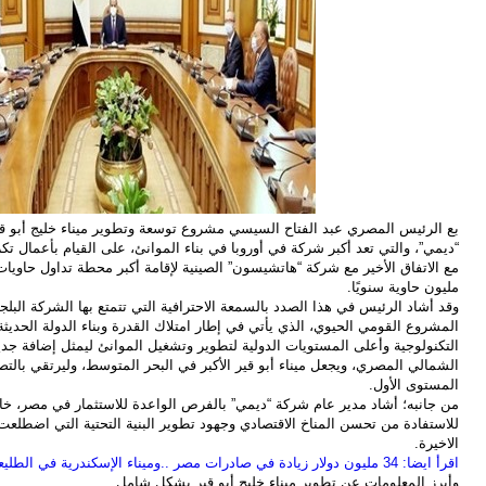
بع الرئيس المصري عبد الفتاح السيسي مشروع توسعة وتطوير ميناء خليج أبو 
“ديمي”، والتي تعد أكبر شركة في أوروبا في بناء الموانئ، على القيام بأعمال تكري
مليون حاوية سنويًا.
وقد أشاد الرئيس في هذا الصدد بالسمعة الاحترافية التي تتمتع بها الشركة البلجي
المشروع القومي الحيوي، الذي يأتي في إطار امتلاك القدرة وبناء الدولة الحديثة
التكنولوجية وأعلى المستويات الدولية لتطوير وتشغيل الموانئ ليمثل إضافة ج
الشمالي المصري، ويجعل ميناء أبو قير الأكبر في البحر المتوسط، وليرتقي بالت
المستوى الأول.
من جانبه؛ أشاد مدير عام شركة “ديمي” بالفرص الواعدة للاستثمار في مصر، خاصة
للاستفادة من تحسن المناخ الاقتصادي وجهود تطوير البنية التحتية التي اضطلعت
الاخيرة.
اقرأ ايضا: 34 مليون دولار زيادة في صادرات مصر ..وميناء الإسكندرية في الطليعة
وأبرز المعلومات عن تطوير ميناء خليج أبو قير بشكل شامل