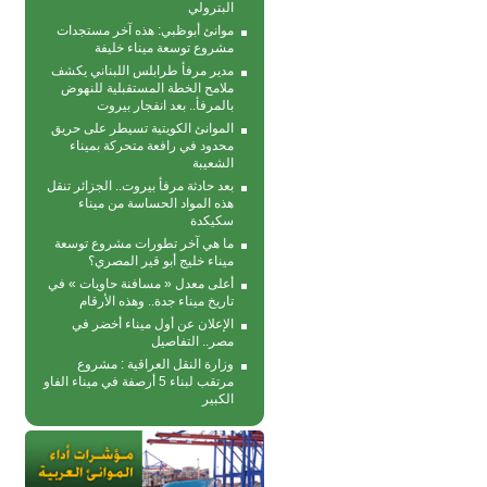
البترولي
موانئ أبوظبي: هذه آخر مستجدات
مشروع توسعة ميناء خليفة
مدير مرفأ طرابلس اللبناني يكشف
ملامح الخطة المستقبلية للنهوض
بالمرفأ.. بعد انفجار بيروت
الموانئ الكويتية تسيطر على حريق
محدود في رافعة متحركة بمیناء
الشعیبة
بعد حادثة مرفأ بيروت.. الجزائر تنقل
هذه المواد الحساسة من ميناء
سكيكدة
ما هي آخر تطورات مشروع توسعة
ميناء خليج أبو قير المصري؟
أعلى معدل « مسافنة حاويات » في
تاريخ ميناء جدة.. وهذه الأرقام
الإعلان عن أول ميناء أخضر في
مصر.. التفاصيل
وزارة النقل العراقية : مشروع
مرتقب لبناء 5 أرصفة في ميناء الفاو
الكبير