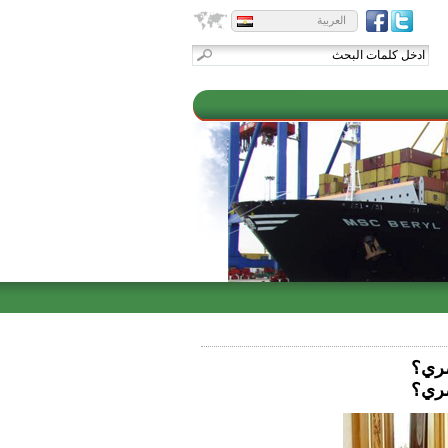
العربية
صري؟
صري؟