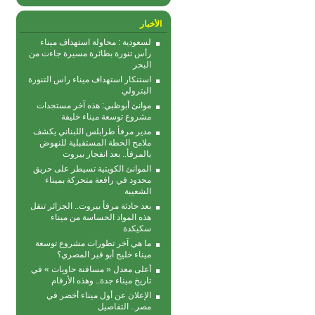
الأخبار
لسعودية : محاولة استهداف ميناء
رأس تنورة بطائرة مسيرة جاءت من
البحر
استنكار استهداف ميناء راس التنورة
البترولي
موانئ أبوظبي: هذه آخر مستجدات
مشروع توسعة ميناء خليفة
مدير مرفأ طرابلس اللبناني يكشف
ملامح الخطة المستقبلية للنهوض
بالمرفأ.. بعد انفجار بيروت
الموانئ الكويتية تسيطر على حريق
محدود في رافعة متحركة بمیناء
الشعیبة
بعد حادثة مرفأ بيروت.. الجزائر تنقل
هذه المواد الحساسة من ميناء
سكيكدة
ما هي آخر تطورات مشروع توسعة
ميناء خليج أبو قير المصري؟
أعلى معدل « مسافنة حاويات » في
تاريخ ميناء جدة.. وهذه الأرقام
الإعلان عن أول ميناء أخضر في
مصر.. التفاصيل