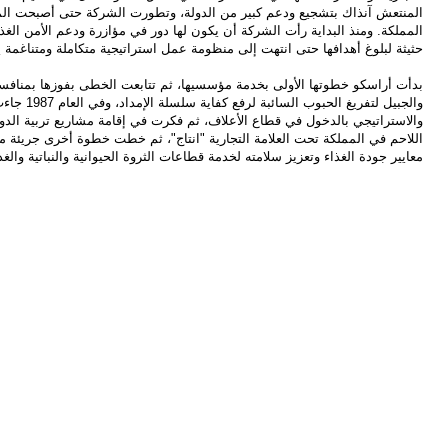
المنتعش آنذاك بتشجيع ودعم كبير من الدولة، وتطورت الشركة حتى أصبحت ال
المملكة. ومنذ البداية رأت الشركة أن يكون لها دور في مؤازرة ودعم الأمن ا
حثيثة لبلوغ أهدافها حتى انتهت إلى منظومة عمل استراتيجية متكاملة ومتناغمة 
بدأت أراسكو خطوتها الأولى بخدمة مؤسسيها، ثم تتابعت الخطى بفوزها بمنافسة
والجبيل لتفري
والاستراتيجي بالدخول في قطاع الأعلاف، ثم فكرت في إقامة مشاريع تربية الدوا
اللاحم في المملكة تحت العلامة التجارية "انتاج"، ثم خطت خطوة أخرى جريئة م
معايير جودة الغذاء وتعزيز سلامته لخدمة قطاعات الثروة الحيوانية والنباتية والغ