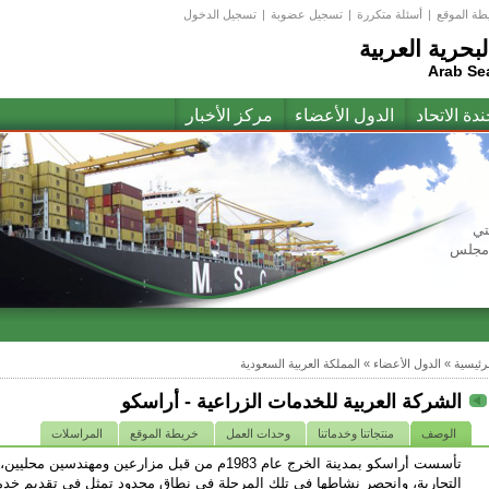
طة الموقع
|
أسئلة متكررة
|
تسجيل عضوبة
|
تسجيل الدخول
لبحرية العربية
Arab Se
ندة الاتحاد
الدول الأعضاء
مركز الأخبار
تي
(مجلس
لرئيسية
»
الدول الأعضاء
»
المملكة العربية السعودية
الشركة العربية للخدمات الزراعية - أراسكو
الوصف
منتجاتنا وخدماتنا
وحدات العمل
خريطة الموقع
المراسلات
تأسست أراسكو بمدينة الخرج عام 1983م من قبل مزارعين وم
التجارية، وانحصر نشاطها في تلك المرحلة في نطاق محدود تمثل في تقديم خدم