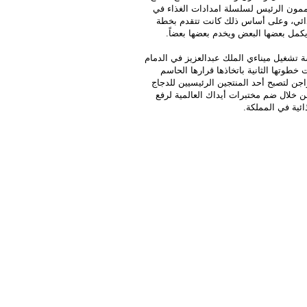
ممون الرئيس لسلسلة امدادات الغذاء في
لغذائي، وعلى أساس ذلك كانت تتقدم بخطة
يكمل بعضها البعض ويخدم بعضها بعضاً.
 تشغيل ميناءي الملك عبدالعزيز في الدمام
غ الحبوب السائبة لرفع كفاية سلسلة الإمداد، وفي العام 1987 جاءت خطوتها الثانية باتخاذها قرارها الحاسم
جن لتصبح أحد المنتجين الرئيسيين للدجاج
ن خلال ضم مختبرات أيداك العالمية لرفع
ذائية في المملكة.