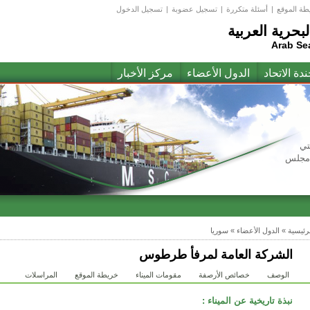
طة الموقع
|
أسئلة متكررة
|
تسجيل عضوبة
|
تسجيل الدخول
لبحرية العربية
Arab Se
ندة الاتحاد
الدول الأعضاء
مركز الأخبار
تي
(مجلس
لرئيسية
»
الدول الأعضاء
»
سوريا
الشركة العامة لمرفأ طرطوس
الوصف
خصائص الأرصفة
مقومات الميناء
خريطة الموقع
المراسلات
نبذة تاريخية عن الميناء :