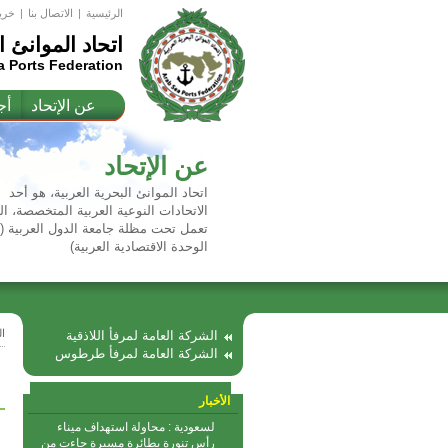
الرئيسية
|
اﻻتصال بنا
|
خري
اتحاد الموانئ ا
a Ports Federation
عن الإتحاد
أج
عن الإتحاد
اتحاد الموانئ البحرية العربية، هو أحد
الاتحادات النوعية العربية المتخصصة، ال
تعمل تحت مظلة جامعة الدول العربية 
الوحدة الاقتصادية العربية)
ا
الشركة العامة لمرفأ اللاذقية
الشركة العامة لمرفأ طرطوس
الأخبار
لسعودية : محاولة استهداف ميناء
رأس تنورة بطائرة مسيرة جاءت من