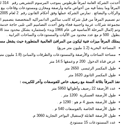
المرفأ وما ينشأ فيه من أحواض مائية وأرصفة ومخازن ومستودعات وقاعات بيع
والركاب والبضائع . تمارس الشركة عملها وفق أحكام القانون رقم 2 لعام 2005 .
مجموعة شركات عربية واجنبية فجاء وفق أحدث التصاميم التى تلبى حاجة خدمة ال
بطول 500 م مع عدد محدود من الآليات والمستودعات والساحات الترابية .
يمتلك المرفأ ميزات فنية ليكون من المرافئ العالمية المتطورة حيث يشغل مساحة 3 مليون متر مربع م
المساحة البحرية (1.2 مليون متر مربع)
مساحة الساحات والأرصفة والمستودعات والطرقات والمبانئ (1.8 مليون متر مربع)
عرض قناة الدخول 200 م وعمقها 14.5 متر
طول المكسر الرئيسى 2650 متر
طول المكسر الثانوى 1620 متر
نفذ المرفأ بثلاثة ألسنة مع رصيف خاص للفوسفات وآخر للكبريت :
عدد الأرصفة 22 رصيف وأطوالها 5950 متر
طول الأرصفة العسكرية 1200 متر .
طول الأرصفة بعمق 4 م هو : 1290 م .
طول الأرصفة الخاصة بالفوسفات 540 م .
طول الأرصفة القابلة لإستقبال البواخر التجارية 3060 م.
عدد المستودعات 15 مستودع.