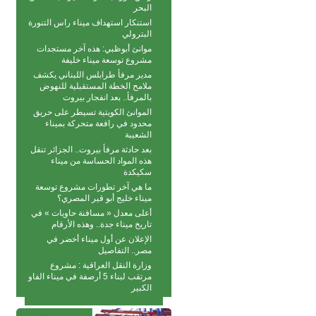
البحر
استنكار استهداف ميناء راس التنورة
البترولي
موانئ أبوظبي: هذه آخر مستجدات
مشروع توسعة ميناء خليفة
مدير مرفأ طرابلس اللبناني يكشف
ملامح الخطة المستقبلية للنهوض
بالمرفأ.. بعد انفجار بيروت
الموانئ الكويتية تسيطر على حريق
محدود في رافعة متحركة بمیناء
الشعیبة
بعد حادثة مرفأ بيروت.. الجزائر تنقل
هذه المواد الحساسة من ميناء
سكيكدة
ما هي آخر تطورات مشروع توسعة
ميناء خليج أبو قير المصري؟
أعلى معدل « مسافنة حاويات » في
تاريخ ميناء جدة.. وهذه الأرقام
الإعلان عن أول ميناء أخضر في
مصر.. التفاصيل
وزارة النقل العراقية : مشروع
مرتقب لبناء 5 أرصفة في ميناء الفاو
الكبير