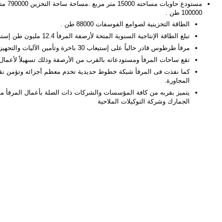
مستودع 
100000 طن .
الطاقة التخزينية لصوامع الفوسفات 88000 طن .
تبلغ الطاقة الإنتاجية السنوية المتحة لأرصفة المرفأ 12.4 مليون طن إستراد وتصدير بما فيها مادة الفوسفات
مرفأ طرطوس قادر حالياً على إستيعاب 30 باخرة وتأمين الآليات والتجهيزات اللازمة لعمليات الشحن والتفريغ لها.
تقع ساحات المرفأ ومستودعاته بالقرب من الأرصفة وذلك تسهيلاً لأعمال
كما نفذت فى المرفأ شبكة خطوط حديدية تخدم معظم أجزائه وتؤمن نقل
المجاورة.
يتميز بقربه من كافة المؤسسات والشركات ذات الصلة بأعمال المرفأ مثل
الجمارك وشركة التوكيلات الملاحية