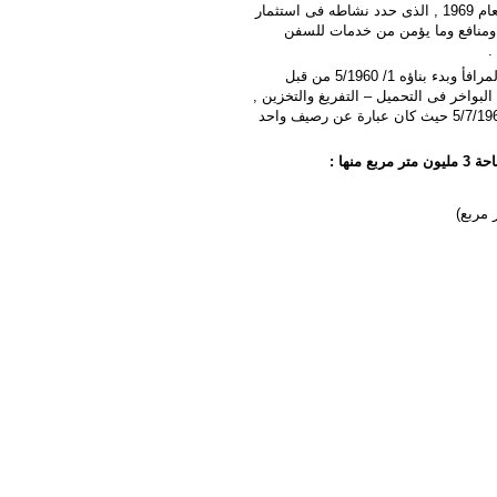
أحدثت الشركة العامة لمرفأ طرطوس بموجب المرسوم التشريعى رقم 314 لعام 1969 , الذى حدد نشاطه فى استثمار
 ومنافع وما يؤمن من خدمات للسفن
تم تصميم المرفأ من قبل شركة كامب ساكس الدانمراكيه المتخصصة بتصميم المرافأ وبدء بناؤه 1/ 5/1960 من قبل
بواخر فى التحميل – التفريغ والتخزين ,
وتم إكمال المرحلة الأساسية فى عام 1966 وبدء بإستثماره بشكل محدود منذ 5/7/1966 حيث كان عبارة عن رصيف واحد
نها :