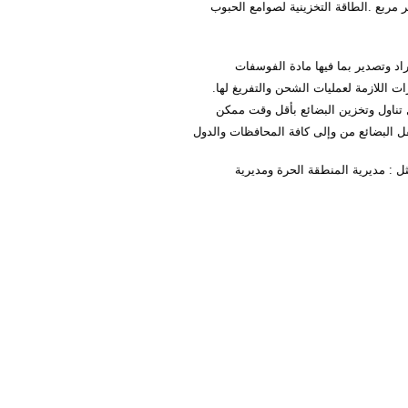
حاويات مساحته 15000 متر مربع .مساحة ساحة التخزين 790000 متر مربع .الطاقة التخزينية لصوامع الحبوب
 تناول وتخزين البضائع بأقل وقت ممكن
 البضائع من وإلى كافة المحافظات والدول
 : مديرية المنطقة الحرة ومديرية