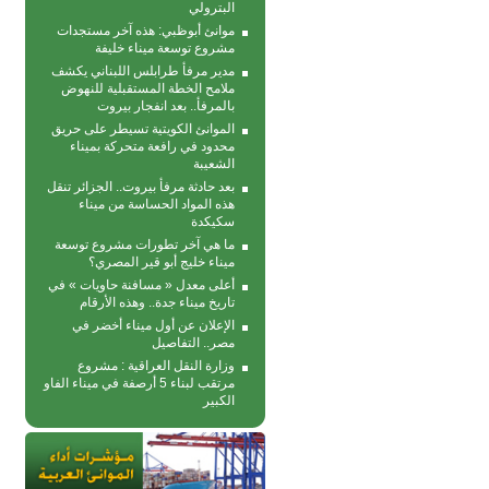
البترولي
موانئ أبوظبي: هذه آخر مستجدات
مشروع توسعة ميناء خليفة
مدير مرفأ طرابلس اللبناني يكشف
ملامح الخطة المستقبلية للنهوض
بالمرفأ.. بعد انفجار بيروت
الموانئ الكويتية تسيطر على حريق
محدود في رافعة متحركة بمیناء
الشعیبة
بعد حادثة مرفأ بيروت.. الجزائر تنقل
هذه المواد الحساسة من ميناء
سكيكدة
ما هي آخر تطورات مشروع توسعة
ميناء خليج أبو قير المصري؟
أعلى معدل « مسافنة حاويات » في
تاريخ ميناء جدة.. وهذه الأرقام
الإعلان عن أول ميناء أخضر في
مصر.. التفاصيل
وزارة النقل العراقية : مشروع
مرتقب لبناء 5 أرصفة في ميناء الفاو
الكبير