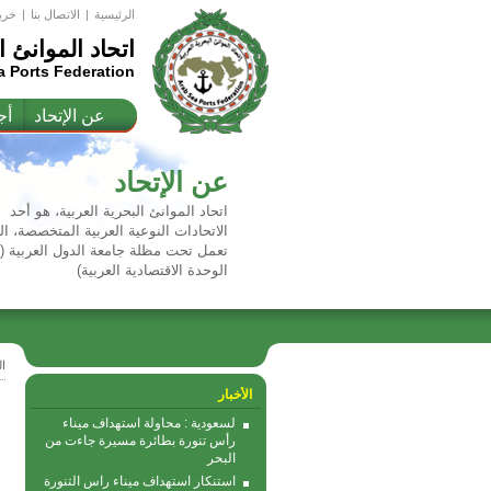
الرئيسية
|
اﻻتصال بنا
|
خري
اتحاد الموانئ ا
a Ports Federation
عن الإتحاد
أج
عن الإتحاد
اتحاد الموانئ البحرية العربية، هو أحد
الاتحادات النوعية العربية المتخصصة، ال
تعمل تحت مظلة جامعة الدول العربية 
الوحدة الاقتصادية العربية)
ا
الأخبار
لسعودية : محاولة استهداف ميناء
رأس تنورة بطائرة مسيرة جاءت من
البحر
استنكار استهداف ميناء راس التنورة