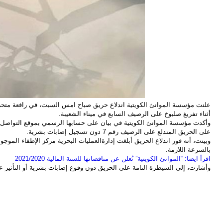
علنت مؤسسة الموانئ الكویتیة اندلاع حریق صباح امس السبت، في رافعة متحركة
أثناء تفریغ صلبوخ على الرصیف السابع في میناء الشعیبة.
وأكدت مؤسسة الموانئ الكویتیة في بيان على حسابها الرسمي بموقع التواصل ال
علی الحريق المندلع على الرصيف رقم 7 دون تسجیل إصابات بشریة.
وبينت، أنه فور اندلاع الحریق أبلغت إدارةالعملیات البحریة مركز الإطفاء الموجو
بالسرعة اللازمة.
اقرأ ايضا: “الموانئ الكويتية” تُعلن عن مناقصاتها للسنة المالية 2021/2020
وأشارت، إلى السیطرة التامة على الحریق دون وقوع إصابات بشریة أو التأثیر ع