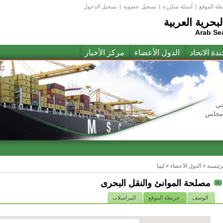
طة الموقع
|
أسئلة متكررة
|
تسجيل عضوبة
|
تسجيل الدخول
لبحرية العربية
Arab Se
ندة الاتحاد
الدول الأعضاء
مركز الأخبار
تي
(مجلس
لرئيسية
»
الدول الأعضاء
»
ليبيا
مصلحة الموانئ والنقل البحرى
الوصف
خريطة الموقع
المراسلات