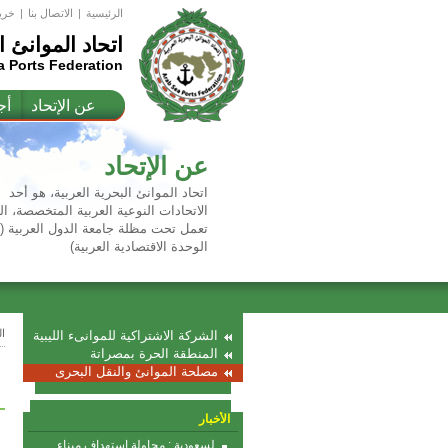
الرئيسية
|
اﻻتصال بنا
|
خري
اتحاد الموانئ ا
a Ports Federation
عن الإتحاد
أج
عن الإتحاد
اتحاد الموانئ البحرية العربية، هو أحد
الاتحادات النوعية العربية المتخصصة، ال
تعمل تحت مظلة جامعة الدول العربية 
الوحدة الاقتصادية العربية)
ا
الشركة الاشتراكية للموانىء الليبية
المنطقة الحرة بمصراتة
مصلحة الموانئ والنقل البحرى
الأخبار
لسعودية : محاولة استهداف ميناء