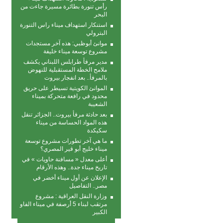
رأس تنورة بطائرة مسيرة جاءت من
البحر
استنكار استهداف ميناء راس التنورة
البترولي
موانئ أبوظبي: هذه آخر مستجدات
مشروع توسعة ميناء خليفة
مدير مرفأ طرابلس اللبناني يكشف
ملامح الخطة المستقبلية للنهوض
بالمرفأ.. بعد انفجار بيروت
الموانئ الكويتية تسيطر على حريق
محدود في رافعة متحركة بمیناء
الشعیبة
بعد حادثة مرفأ بيروت.. الجزائر تنقل
هذه المواد الحساسة من ميناء
سكيكدة
ما هي آخر تطورات مشروع توسعة
ميناء خليج أبو قير المصري؟
أعلى معدل « مسافنة حاويات » في
تاريخ ميناء جدة.. وهذه الأرقام
الإعلان عن أول ميناء أخضر في
مصر.. التفاصيل
وزارة النقل العراقية : مشروع
مرتقب لبناء 5 أرصفة في ميناء الفاو
الكبير