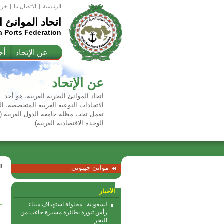
الرئيسية
|
اﻻتصال بنا
|
خري
اتحاد الموانئ ا
a Ports Federation
عن الإتحاد
أج
عن الإتحاد
اتحاد الموانئ البحرية العربية، هو أحد
الاتحادات النوعية العربية المتخصصة، ال
تعمل تحت مظلة جامعة الدول العربية 
الوحدة الاقتصادية العربية)
ا
موانئ جيبوتي
الأخبار
لسعودية : محاولة استهداف ميناء
رأس تنورة بطائرة مسيرة جاءت من
البحر