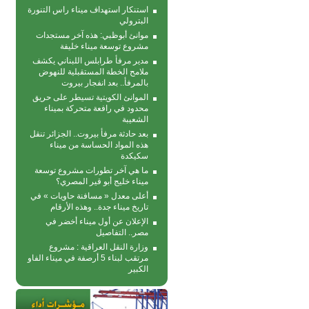
استنكار استهداف ميناء راس التنورة
البترولي
موانئ أبوظبي: هذه آخر مستجدات
مشروع توسعة ميناء خليفة
مدير مرفأ طرابلس اللبناني يكشف
ملامح الخطة المستقبلية للنهوض
بالمرفأ.. بعد انفجار بيروت
الموانئ الكويتية تسيطر على حريق
محدود في رافعة متحركة بمیناء
الشعیبة
بعد حادثة مرفأ بيروت.. الجزائر تنقل
هذه المواد الحساسة من ميناء
سكيكدة
ما هي آخر تطورات مشروع توسعة
ميناء خليج أبو قير المصري؟
أعلى معدل « مسافنة حاويات » في
تاريخ ميناء جدة.. وهذه الأرقام
الإعلان عن أول ميناء أخضر في
مصر.. التفاصيل
وزارة النقل العراقية : مشروع
مرتقب لبناء 5 أرصفة في ميناء الفاو
الكبير