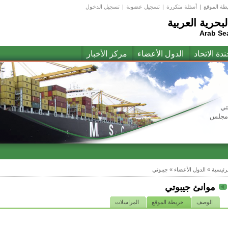
طة الموقع
|
أسئلة متكررة
|
تسجيل عضوبة
|
تسجيل الدخول
لبحرية العربية
Arab Se
ندة الاتحاد
الدول الأعضاء
مركز الأخبار
تي
(مجلس
لرئيسية
»
الدول الأعضاء
»
جيبوتي
موانئ جيبوتي
الوصف
خريطة الموقع
المراسلات