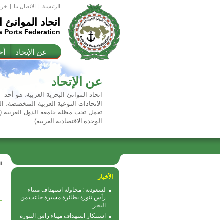
الرئيسية
|
اﻻتصال بنا
|
خري
اتحاد الموانئ ا
a Ports Federation
عن الإتحاد
أج
عن الإتحاد
اتحاد الموانئ البحرية العربية، هو أحد
الاتحادات النوعية العربية المتخصصة، ال
تعمل تحت مظلة جامعة الدول العربية 
الوحدة الاقتصادية العربية)
ا
الأخبار
لسعودية : محاولة استهداف ميناء
رأس تنورة بطائرة مسيرة جاءت من
البحر
استنكار استهداف ميناء راس التنورة