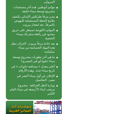
البترولي
موانئ أبوظبي: هذه آخر مستجدات
مشروع توسعة ميناء خليفة
مدير مرفأ طرابلس اللبناني يكشف
ملامح الخطة المستقبلية للنهوض
بالمرفأ.. بعد انفجار بيروت
الموانئ الكويتية تسيطر على حريق
محدود في رافعة متحركة بمیناء
الشعیبة
بعد حادثة مرفأ بيروت.. الجزائر تنقل
هذه المواد الحساسة من ميناء
سكيكدة
ما هي آخر تطورات مشروع توسعة
ميناء خليج أبو قير المصري؟
أعلى معدل « مسافنة حاويات » في
تاريخ ميناء جدة.. وهذه الأرقام
الإعلان عن أول ميناء أخضر في
مصر.. التفاصيل
وزارة النقل العراقية : مشروع
مرتقب لبناء 5 أرصفة في ميناء الفاو
الكبير