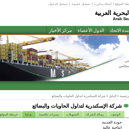
طة الموقع
|
أسئلة متكررة
|
تسجيل عضوبة
|
تسجيل الدخول
لبحرية العربية
Arab Se
ندة الاتحاد
الدول الأعضاء
مركز الأخبار
تي
(مجلس
لرئيسية
»
الدليل
»
شركة الإسكندرية لتداول الحاويات والبضائع
شركة الإسكندرية لتداول الحاويات والبضائع
الوصف
رسالة الشركة
التسهيلات
مميزات تنافسية
هدفنا
خريطة الموقع
جودة الخدمة
إنتاجية عالية