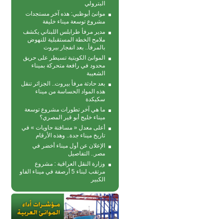
البترولي
موانئ أبوظبي: هذه آخر مستجدات
مشروع توسعة ميناء خليفة
مدير مرفأ طرابلس اللبناني يكشف
ملامح الخطة المستقبلية للنهوض
بالمرفأ.. بعد انفجار بيروت
الموانئ الكويتية تسيطر على حريق
محدود في رافعة متحركة بمیناء
الشعیبة
بعد حادثة مرفأ بيروت.. الجزائر تنقل
هذه المواد الحساسة من ميناء
سكيكدة
ما هي آخر تطورات مشروع توسعة
ميناء خليج أبو قير المصري؟
أعلى معدل « مسافنة حاويات » في
تاريخ ميناء جدة.. وهذه الأرقام
الإعلان عن أول ميناء أخضر في
مصر.. التفاصيل
وزارة النقل العراقية : مشروع
مرتقب لبناء 5 أرصفة في ميناء الفاو
الكبير