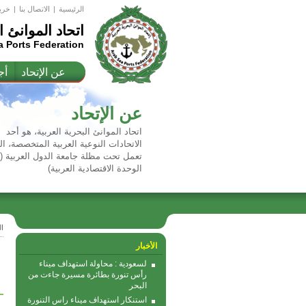
الرئيسية
|
اﻻتصال بنا
|
خري
اتحاد الموانئ ا
a Ports Federation
عن الإتحاد
أج
عن الإتحاد
اتحاد الموانئ البحرية العربية، هو أحد
الاتحادات النوعية العربية المتخصصة، ال
تعمل تحت مظلة جامعة الدول العربية 
الوحدة الاقتصادية العربية)
ا
الأخبار
لسعودية : محاولة استهداف ميناء
رأس تنورة بطائرة مسيرة جاءت من
البحر
استنكار استهداف ميناء راس التنورة