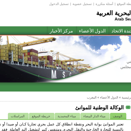
طة الموقع
|
أسئلة متكررة
|
تسجيل عضوبة
|
تسجيل الدخول
لبحرية العربية
Arab Se
ندة الاتحاد
الدول الأعضاء
مركز الأخبار
تي
(مجلس
لرئيسية
»
الدول الأعضاء
»
المغرب
الوكالة الوطنية للموانئ
الوصف
ميناء الدار البيضاء
ميناء المحمدية
خريطة الموقع
المراسلات
تعتبر الموانئ بوابة البحر ونقطة انطلاق كل عمل بحري تجاريا كـان أو صيدا أو
بالنسبة للتجارة الخارجية والنقل البحري ومتنفس كبير لتشغيل اليد العاملة. فقد