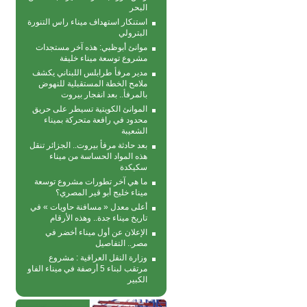
البحر
استنكار استهداف ميناء راس التنورة
البترولي
موانئ أبوظبي: هذه آخر مستجدات
مشروع توسعة ميناء خليفة
مدير مرفأ طرابلس اللبناني يكشف
ملامح الخطة المستقبلية للنهوض
بالمرفأ.. بعد انفجار بيروت
الموانئ الكويتية تسيطر على حريق
محدود في رافعة متحركة بمیناء
الشعیبة
بعد حادثة مرفأ بيروت.. الجزائر تنقل
هذه المواد الحساسة من ميناء
سكيكدة
ما هي آخر تطورات مشروع توسعة
ميناء خليج أبو قير المصري؟
أعلى معدل « مسافنة حاويات » في
تاريخ ميناء جدة.. وهذه الأرقام
الإعلان عن أول ميناء أخضر في
مصر.. التفاصيل
وزارة النقل العراقية : مشروع
مرتقب لبناء 5 أرصفة في ميناء الفاو
الكبير