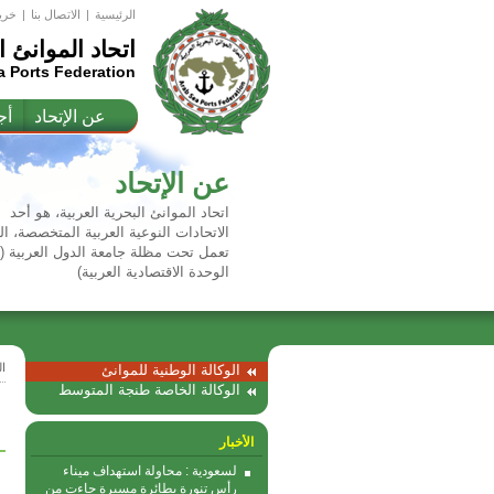
الرئيسية
|
اﻻتصال بنا
|
خري
اتحاد الموانئ ا
a Ports Federation
عن الإتحاد
أج
عن الإتحاد
اتحاد الموانئ البحرية العربية، هو أحد
الاتحادات النوعية العربية المتخصصة، ال
تعمل تحت مظلة جامعة الدول العربية 
الوحدة الاقتصادية العربية)
ا
الوكالة الوطنية للموانئ
الوكالة الخاصة طنجة المتوسط
الأخبار
لسعودية : محاولة استهداف ميناء
رأس تنورة بطائرة مسيرة جاءت من