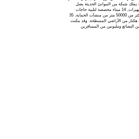
ب يملك شبكة من الموانئ الحديثة يصل
عددها الى 30 ميناء منها 11 ميناء ذات صبغة تجارية دولية يتوافر لديها أحدث التجهيزات, 14 ميناء مخصصة لتلبية حاجات
الصيد البحري و5 موانئ ترفيهية لإنعاش قطاع السياحة. وتشكل هذه المنشآت أكثر من 50000 متر من منشآت الحماية, 35
كم من الأرصفة و أكثر من 1200هكتار من المساحات المحمية وكذا أكثر من 850 هكتار من الأراضي المسطحة. وقد مكنت
 السنة الماضية من تدوال أكثر من 58 مليون طن من البضائع ومليونين من المسافرين