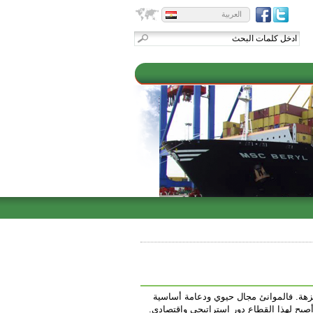
العربية
 نزهة. فالموانئ مجال حيوي ودعامة أساسية
 أصبح لهذا القطاع دور استراتيجي واقتصادي.